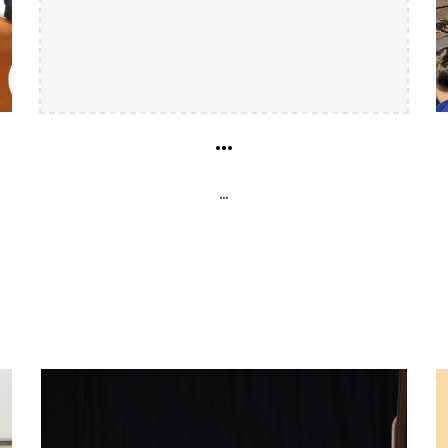
...
...