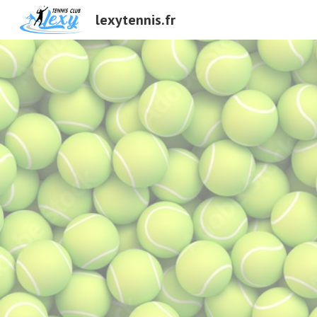
lexytennis.fr
Sk