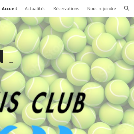
Accueil
Actualités
Réservations
Nous rejoindre
ion
u
LEXY TENNIS CLUB