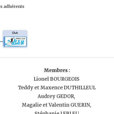
es adhérents
Membres :
Lionel BOURGEOIS
Teddy et Maxence DUTHILLEUL
Audrey GEDOR,
Magalie et Vale
ntin GUERIN
,
Stéphanie LEBLEU