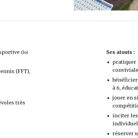
sportive
Ses atouts :
(loi
pratiquer 
convivial
Tennis (FFT),
bénéficier
à
6
, éduc
jouer en s
voles très
compétit
inciter l
individuel
réserver u