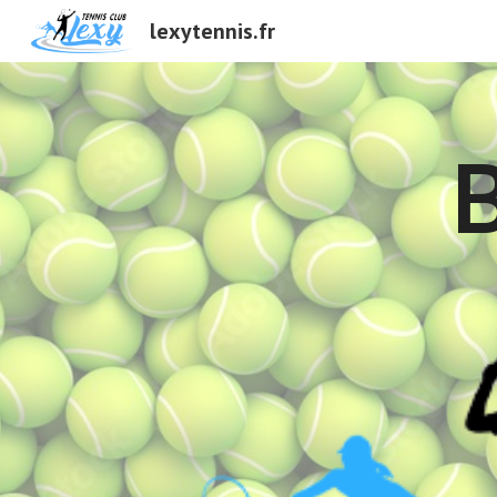
lexytennis.fr
Sk